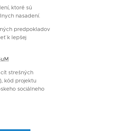
ní, ktoré sú
eálnych nasadení.
adných predpokladov
ť k lepšej
SuM
cít strešných
), kód projektu
pskeho sociálneho
.