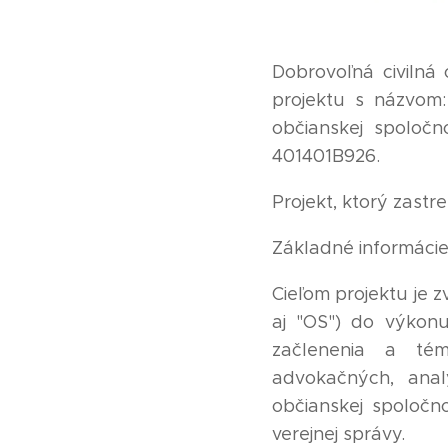
Dobrovoľná civilná 
projektu s názvom:
občianskej spoločn
401401B926.
Projekt, ktorý zast
Základné informácie
Cieľom projektu je z
aj "OS") do výkonu
začlenenia a tém
advokačných, anal
občianskej spoločn
verejnej správy.