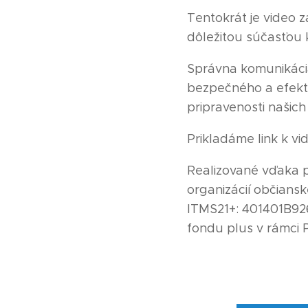
Tentokrát je video 
dôležitou súčasťou k
Správna komunikáci
bezpečného a efektí
pripravenosti našic
Prikladáme link k vi
Realizované vďaka 
organizácií občiansk
ITMS21+: 401401B926
fondu plus v rámci