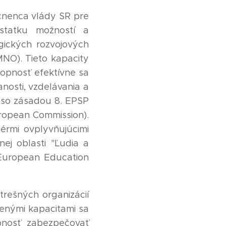
cnenca vlády SR pre
ostatku možností a
gických rozvojových
MNO). Tieto kapacity
hopnosť efektívne sa
nosti, vzdelávania a
e so zásadou 8. EPSP
uropean Commission).
érmi ovplyvňujúcimi
nej oblasti "Ľudia a
 European Education
trešných organizácií
nenými kapacitami sa
pnosť zabezpečovať