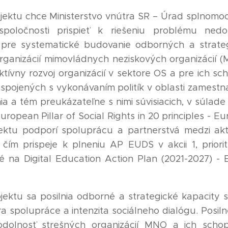
jektu chce Ministerstvo vnútra SR – Úrad splnomo
 spoločnosti prispieť k riešeniu problému ned
 pre systematické budovanie odborných a strate
rganizácií mimovládnych neziskových organizácií (
tívny rozvoj organizácií v sektore OS a pre ich sc
 spojených s vykonávaním politík v oblasti zamestna
ia a tém preukázateľne s nimi súvisiacich, v súlad
ropean Pillar of Social Rights in 20 principles - E
ektu podporí spoluprácu a partnerstvá medzi akt
, čím prispeje k plneniu AP EUDS v akcii 1, priorit
né na Digital Education Action Plan (2021-2027) -
ektu sa posilnia odborné a strategické kapacity s
a spolupráce a intenzita sociálneho dialógu. Posil
odolnosť strešných organizácií MNO a ich scho