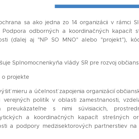
ochrana sa ako jedna zo 14 organizácii v rámci S
 Podpora odborných a koordinačných kapacít st
osti (ďalej aj "NP SO MNO" alebo "projekt"), kó
rešuje Splnomocnenkyňa vlády SR pre rozvoj občians
 o projekte
výšiť mieru a účelnosť zapojenia organizácií občiansk
 verejných politík v oblasti zamestnanosti, vzdel
 preukázateľne s nimi súvisiacich, prostred
ytických a koordinačných kapacít strešných org
osti a podpory medzisektorových partnerstiev na