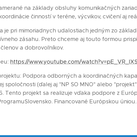
zamerané na základy obsluhy komunikačných zariade
oordinácie činností v teréne, výcvikov, cvičení aj r
a je pri mimoriadnych udalostiach jedným zo zákl
vneho zásahu. Preto chceme aj touto formou prispie
h členov a dobrovoľníkov.
deu:
https://www.youtube.com/watch?v=pE_VR_IX
projektu: Podpora odborných a koordinačných kapa
ej spoločnosti (ďalej aj "NP SO MNO" alebo "projekt"
. Tento projekt sa realizuje vďaka podpore z Euró
 ProgramuSlovensko. Financované Európskou úniou