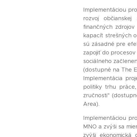
Implementáciou pro
rozvoj občianskej
finančných zdrojov
kapacít strešných o
sú zásadné pre efek
zapojiť do procesov
sociálneho začlenen
(dostupné na The Eu
Implementácia proj
politiky trhu práce
zručnosti" (dostup
Area).
Implementáciou proj
MNO a zvýši sa mier
zvýši ekonomická 