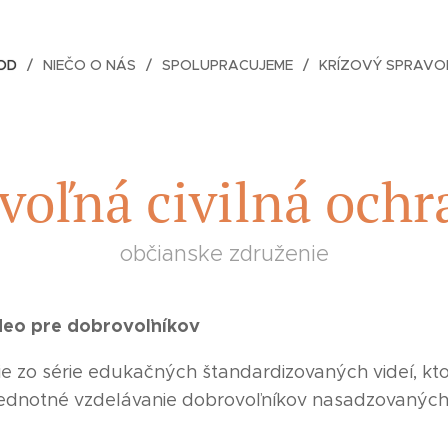
OD
NIEČO O NÁS
SPOLUPRACUJEME
KRÍZOVÝ SPRAVO
voľná civilná ochr
občianske združenie
deo pre dobrovoľníkov
e zo série edukačných štandardizovaných videí, kto
 jednotné vzdelávanie dobrovoľníkov nasadzovaných