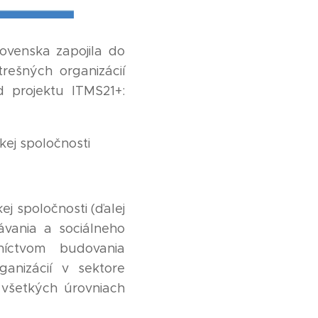
lovenska zapojila do
rešných organizácií
d projektu ITMS21+:
kej spoločnosti
ej spoločnosti (ďalej
ávania a sociálneho
níctvom budovania
anizácií v sektore
 všetkých úrovniach