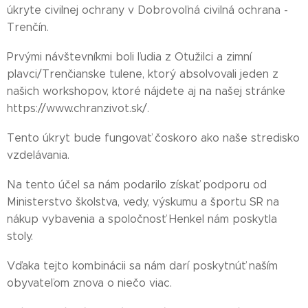
úkryte civilnej ochrany v Dobrovoľná civilná ochrana -
Trenčín.
Prvými návštevníkmi boli ľudia z Otužilci a zimní
plavci/Trenčianske tulene, ktorý absolvovali jeden z
našich workshopov, ktoré nájdete aj na našej stránke
https://www.chranzivot.sk/.
Tento úkryt bude fungovať čoskoro ako naše stredisko
vzdelávania.
Na tento účel sa nám podarilo získať podporu od
Ministerstvo školstva, vedy, výskumu a športu SR na
nákup vybavenia a spoločnosť Henkel nám poskytla
stoly.
Vďaka tejto kombinácii sa nám darí poskytnúť naším
obyvateľom znova o niečo viac.