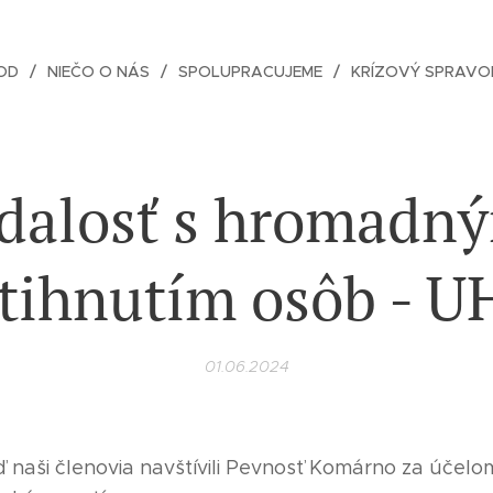
OD
NIEČO O NÁS
SPOLUPRACUJEME
KRÍZOVÝ SPRAVO
dalosť s hromadn
tihnutím osôb - 
01.06.2024
ď naši členovia navštívili Pevnosť Komárno za účelo