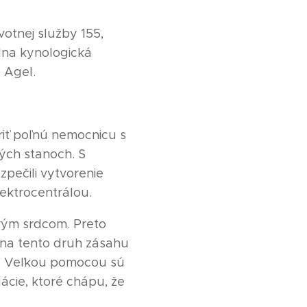
otnej služby 155,
álna kynologická
 Agel.
iť poľnú nemocnicu s
ých stanoch. S
zpečili vytvorenie
ektrocentrálou.
rým srdcom. Preto
 na tento druh zásahu
a. Veľkou pomocou sú
cie, ktoré chápu, že