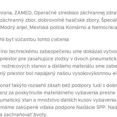
hrana, ZAMED, Operačné stredisko záchrannej zdrav
a záchranný zbor, dobrovoľné hasičské zbory, Špeci
 Modrý anjel, Mestská polícia Komárno a Nemocnica
li byť súčasťou tohto cvičenia
no technickému zabezpečeniu sme dokázali vytvor
 priestor pre zasahujúce zložky v dvoch pneumatick
h nožnicových stanov a ďalšieho materiálu sme zabe
elý priestor bol napájaný našou vysokovýkonnou el
nať takýto rozsiahli zásah bež podpory ľudí s dob
ianz za poskytnutie materiálneho vybavenia presne
neumatický stan a množstvo ďalších kusov vybaveni
ré máme zakúpené vďaka podpore Nadácie SPP. Nadá
 zachraňovať životy.