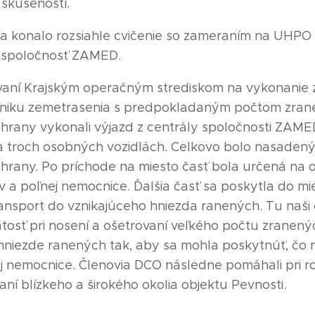
 skúseností.
a konalo rozsiahle cvičenie so zameraním na UHPO 
a spoločnosť ZAMED.
yzvaní Krajským operačným strediskom na vykonanie 
niku zemetrasenia s predpokladaným počtom zrane
ochrany vykonali výjazd z centrály spoločnosti ZAME
 troch osobných vozidlách. Celkovo bolo nasadený
ochrany. Po príchode na miesto časť bola určená na
a poľnej nemocnice. Ďalšia časť sa poskytla do mies
nsport do vznikajúceho hniezda ranených. Tu naši č
osť pri nosení a ošetrovaní veľkého počtu zranenýc
hniezde ranených tak, aby sa mohla poskytnúť, čo 
 nemocnice. Členovia DCO následne pomáhali pri ro
ní blízkeho a širokého okolia objektu Pevnosti.