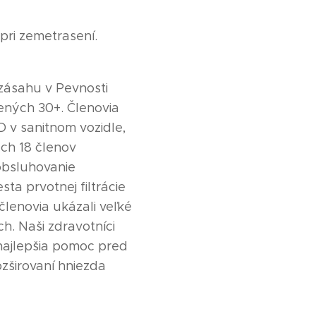
pri zemetrasení.
zásahu v Pevnosti
ných 30+. Členovia
D v sanitnom vozidle,
ch 18 členov
 obsluhovanie
ta prvotnej filtrácie
lenovia ukázali veľké
h. Naši zdravotníci
najlepšia pomoc pred
zširovaní hniezda