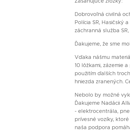
Zasahujúce zložky:
Dobrovoľná civilná oc
Polícia SR, Hasičský 
záchranná služba SR,
Ďakujeme, že sme moh
Vďaka nášmu materiál
10 lôžkami, zázemie a
použitím ďalších troc
hniezda zranených. C
Nebolo by možné vyko
Ďakujeme Nadácii All
- elektrocentrála, p
prívesné vozíky, kto
naša podpora pomáha