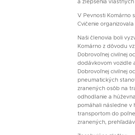
a zlepšenia vlastných
V Pevnosti Komárno s
Cvičenie organizoval
Naši členovia boli v
Komárno z dôvodu vz
Dobrovoľnej civilnej 
dodávkovom vozidle a
Dobrovoľnej civilnej 
pneumatických stanov 
zranených osôb na tra
odhodlanie a húževnat
pomáhali následne v 
transportom do poľnej
zranených, prehľadáva