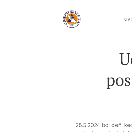
ÚV
U
pos
28.5.2024 bol deň, ke