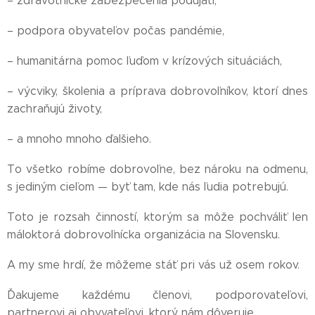
– zdravotnícke zabezpečenia podujatí,
– podpora obyvateľov počas pandémie,
– humanitárna pomoc ľuďom v krízových situáciách,
– výcviky, školenia a príprava dobrovoľníkov, ktorí dnes
zachraňujú životy,
– a mnoho mnoho ďalšieho.
To všetko robíme dobrovoľne, bez nároku na odmenu,
s jediným cieľom — byť tam, kde nás ľudia potrebujú.
Toto je rozsah činností, ktorým sa môže pochváliť len
máloktorá dobrovoľnícka organizácia na Slovensku.
A my sme hrdí, že môžeme stáť pri vás už osem rokov.
Ďakujeme každému členovi, podporovateľovi,
partnerovi aj obyvateľovi, ktorý nám dôveruje.