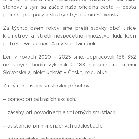
stanovy a tým sa začala naša oficiálna cesta — cesta
pomoci, podpory a služby obyvateľom Slovenska.
Za týchto osem rokov sme prešli stovky obcí, tisíce
kilometrov a stretli nespočetné množstvo ľudí, ktorí
potrebovali pomoc. A my sme tam boli.
Len v rokoch 2020 – 2025 sme: odpracovali 156 352
nezištných hodín vykonali 2 183 nasadení na území
Slovenska aj niekoľkokrát v Českej republike.
Za týmito číslami sú stovky príbehov:
– pomoc pri pátracích akciách,
– zásahy pri povodniach a veterných smrštiach,
– asistencie pri mimoriadnych udalostiach,