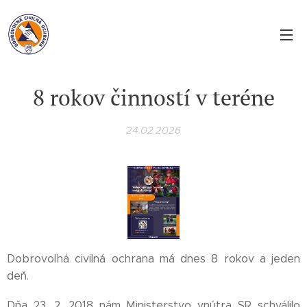
8 rokov činností v teréne
24.02.2026
Dobrovoľná civilná ochrana má dnes 8 rokov a jeden
deň.
Dňa 23. 2. 2018 nám Ministerstvo vnútra SR schválilo