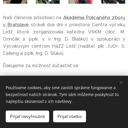
Naši členovia pôsobiaci na
Akadémia Policajného zboru
v Bratislave
strávili dva dni v priestore Centra výcviku
Lešť, ktoré zorganizovala katedra VSKM (doc. M.
Orinčák a pplk. v. v. Ing. D. Blaško) v spolupráci s
Výcvikovým centrom HaZZ Lešť (riaditeľ plk. JUDr. S.
Celleng a pplk. Ing. D. Sľúka).
Ďakujeme za možnosť zúčastniť sa.
Share
Používame cookies, aby sme zaistili správne fungovanie a
bezpečnosť našich stránok. Tým vám môžeme poskytnúť tú
najlepšiu skúsenosť z ich návštevy.
Prijať nevyhnutné
Prijať všetko
Cookies