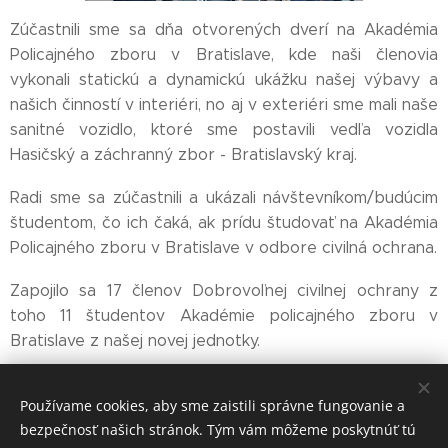
Zúčastnili sme sa dňa otvorených dverí na Akadémia
Policajného zboru v Bratislave, kde naši členovia
vykonali statickú a dynamickú ukážku našej výbavy a
našich činností v interiéri, no aj v exteriéri sme mali naše
sanitné vozidlo, ktoré sme postavili vedľa vozidla
Hasičský a záchranný zbor - Bratislavský kraj.
Radi sme sa zúčastnili a ukázali návštevníkom/budúcim
študentom, čo ich čaká, ak prídu študovať na Akadémia
Policajného zboru v Bratislave v odbore civilná ochrana.
Zapojilo sa 17 členov Dobrovoľnej civilnej ochrany z
toho 11 študentov Akadémie policajného zboru v
Bratislave z našej novej jednotky.
Používame cookies, aby sme zaistili správne fungovanie a
Share
bezpečnosť našich stránok. Tým vám môžeme poskytnúť tú