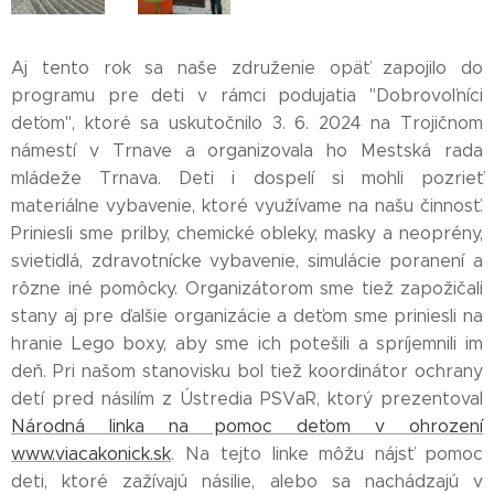
Aj tento rok sa naše združenie opäť zapojilo do
programu pre deti v rámci podujatia "Dobrovoľníci
deťom", ktoré sa uskutočnilo 3. 6. 2024 na Trojičnom
námestí v Trnave a organizovala ho Mestská rada
mládeže Trnava. Deti i dospelí si mohli pozrieť
materiálne vybavenie, ktoré využívame na našu činnosť.
Priniesli sme prilby, chemické obleky, masky a neoprény,
svietidlá, zdravotnícke vybavenie, simulácie poranení a
rôzne iné pomôcky. Organizátorom sme tiež zapožičali
stany aj pre ďalšie organizácie a deťom sme priniesli na
hranie Lego boxy, aby sme ich potešili a spríjemnili im
deň. Pri našom stanovisku bol tiež koordinátor ochrany
detí pred násilím z Ústredia PSVaR, ktorý prezentoval
Národná linka na pomoc deťom v ohrození
www.viacakonick.sk
. Na tejto linke môžu nájsť pomoc
deti, ktoré zažívajú násilie, alebo sa nachádzajú v