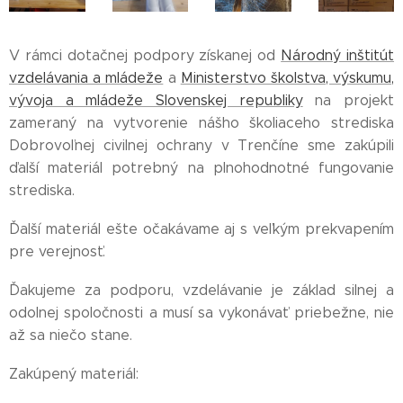
V rámci dotačnej podpory získanej od
Národný inštitút
vzdelávania a mládeže
a
Ministerstvo školstva, výskumu,
vývoja a mládeže Slovenskej republiky
na projekt
zameraný na vytvorenie nášho školiaceho strediska
Dobrovoľnej civilnej ochrany v Trenčíne sme zakúpili
ďalší materiál potrebný na plnohodnotné fungovanie
strediska.
Ďalší materiál ešte očakávame aj s veľkým prekvapením
pre verejnosť.
Ďakujeme za podporu, vzdelávanie je základ silnej a
odolnej spoločnosti a musí sa vykonávať priebežne, nie
až sa niečo stane.
Zakúpený materiál: