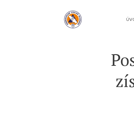
ÚV
Po
zí