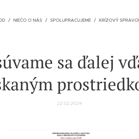
OD
NIEČO O NÁS
SPOLUPRACUJEME
KRÍZOVÝ SPRAVO
súvame sa ďalej vď
skaným prostried
22.02.2024