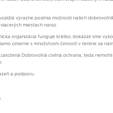
zidlá výrazne posilnia možnosti našich dobrovoľník
 viacerých miestach naraz.
ícka organizácia funguje krátko, dokázali sme vyk
iamo úmerne s množstvom činností v teréne sa nám
založená Dobrovoľná civilná ochrana, teda nemohli s
.
azeň a podporu.