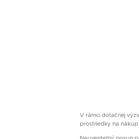
V rámci dotačnej výzvy
prostriedky na nákup
Neuveriteľný posun p