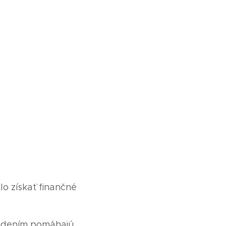
lo získať finančné
asadením pomáhajú