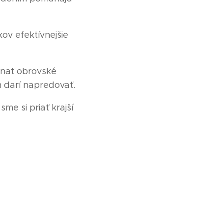
ov efektívnejšie
onať obrovské
 darí napredovať.
me si priať krajší