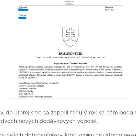
, do ktorej sme sa zapojili minulý rok sa nám podari
 dvoch nových dodávkových vozidiel.
re našich dobrovoľníkov, ktorí svojim nezištným n