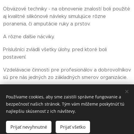
Obväzové techniky - na obnovenie znalostí boli použité
aj kvalitné silikónové návleky simulujúce rôzne
poranenia, či amputácie ruky a prstov.
A rôzne ďalšie nácviky.
Príslušníci zvládli všetky úlohy, pred ktoré boli
postavení.
Vzdelávacie činnosti pre profesionálov a dobrovoľníkov
sú pre nás jedných zo základných smerov organizácie.
Používame cookies, aby sme zaistili správne fungovanie a
Share
bezpečnosť našich stránok. Tým vám môžeme poskytnúť tú
najlepšiu skúsenosť z ich návštevy.
Prijať nevyhnutné
Prijať všetko
Cookies