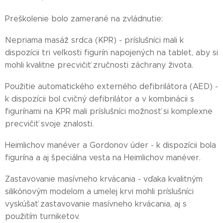
Preškolenie bolo zamerané na zvládnutie:
Nepriama masáž srdca (KPR) - príslušníci mali k
dispozícii tri veľkosti figurín napojených na tablet, aby si
mohli kvalitne precvičiť zručnosti záchrany života.
Použitie automatického externého defibrilátora (AED) -
k dispozícii bol cvičný defibrilátor a v kombinácii s
figurínami na KPR mali príslušníci možnosť si komplexne
precvičiť svoje znalosti.
Heimlichov manéver a Gordonov úder - k dispozícii bola
figurína a aj špeciálna vesta na Heimlichov manéver.
Zastavovanie masívneho krvácania - vďaka kvalitným
silikónovým modelom a umelej krvi mohli príslušníci
vyskúšať zastavovanie masívneho krvácania, aj s
použitím turniketov.