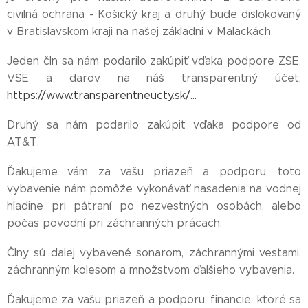
civilná ochrana - Košický kraj a druhý bude dislokovaný
v Bratislavskom kraji na našej základni v Malackách.
Jeden čln sa nám podarilo zakúpiť vďaka podpore ZSE,
VSE a darov na náš transparentný účet:
https://www.transparentneucty.sk/...
Druhý sa nám podarilo zakúpiť vďaka podpore od
AT&T.
Ďakujeme vám za vašu priazeň a podporu, toto
vybavenie nám pomôže vykonávať nasadenia na vodnej
hladine pri pátraní po nezvestných osobách, alebo
počas povodní pri záchranných prácach.
Člny sú ďalej vybavené sonarom, záchrannými vestami,
záchranným kolesom a množstvom ďalšieho vybavenia.
Ďakujeme za vašu priazeň a podporu, financie, ktoré sa