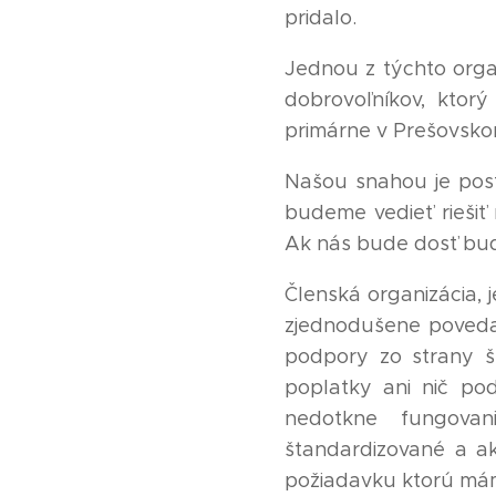
pridalo.
Jednou z týchto org
dobrovoľníkov, ktor
primárne v Prešovsko
Našou snahou je pos
budeme vedieť riešiť
Ak nás bude dosť bude
Členská organizácia, 
zjednodušene poveda
podpory zo strany š
poplatky ani nič pod
nedotkne fungovan
štandardizované a ak
požiadavku ktorú máme