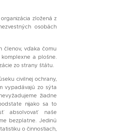
rganizácia zložená z
 nezvestných osobách
h členov, vďaka čomu
i komplexne a plošne.
ácie zo strany štátu.
seku civilnej ochrany,
m vypadávajú zo sýta
 nevyžadujeme žiadne
podstate nijako sa to
sť absolvovať naše
jme bezplatne. Jedinú
tistiku o činnostiach,