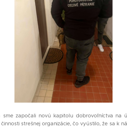
 sme započali novú kapitolu dobrovoľníctva na ús
innosti strešnej organizácie, čo vyústilo, že sa k n