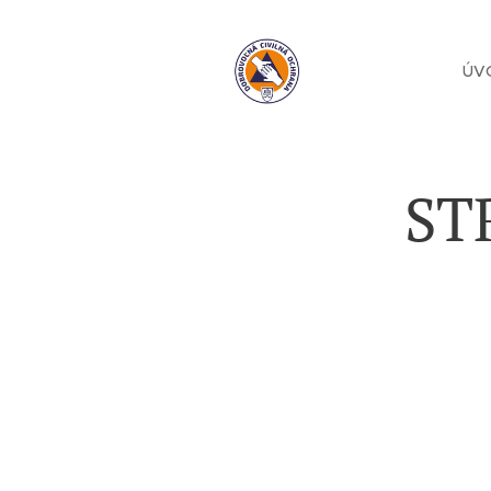
ÚV
ST