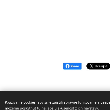
Share
Používame cookies, aby sme zaistili správne fungovanie a bezp
môžeme poskytnúť tú najlepšiu skúsenosť z ich návštevy.