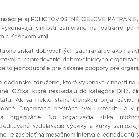
anizácii je aj POHOTOVOSTNÉ CIEĽOVÉ PÁTRANIE, o
ý vykonávajú činnosti zamerané na pátranie po
m a Košickom kraji.
tupne získať dobrovoľných záchranárov ako našic
 rozvoj a napredovanie dobrovoľníckych organizáci
 to jednoduchšie pre získanie podpory pre organiz
je občianske združenie, ktoré vykonáva činnosti na ú
né, OZtka, ktoré nespadajú do kategórie DHZ, čí
tátu. Ak sa niekto stane členskou organizáciou
obné. Organizácia nestráca svoju integritu a v 
ia organizácie. No organizácia získa možno
reditované vzdelávacie výcviky a kurzy samozre
, je zasielať na mesačnom intervale jednoduchú šta