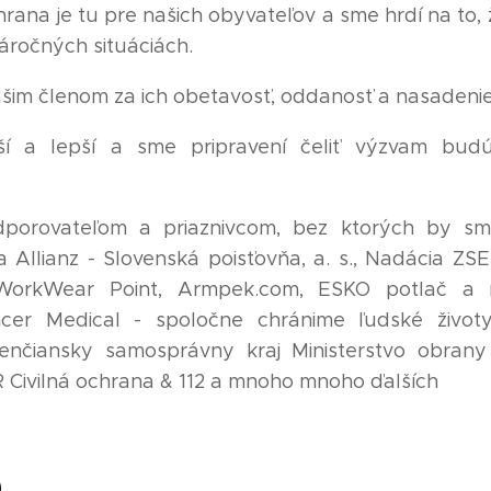
hrana je tu pre našich obyvateľov a sme hrdí na t
ročných situáciách.
im členom za ich obetavosť, oddanosť a nasadeni
jší a lepší a sme pripravení čeliť výzvam bud
porovateľom a priaznivcom, bez ktorých by sme
 Allianz - Slovenská poisťovňa, a. s., Nadácia ZS
WorkWear Point, Armpek.com, ESKO potlač a r
cer Medical - spoločne chránime ľudské život
enčiansky samosprávny kraj Ministerstvo obrany 
R Civilná ochrana & 112 a mnoho mnoho ďalších