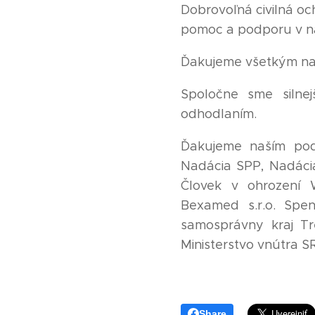
Dobrovoľná civilná oc
pomoc a podporu v ná
Ďakujeme všetkým naš
Spoločne sme silne
odhodlaním.
Ďakujeme naším pod
Nadácia SPP, Nadácia
Človek v ohrození 
Bexamed s.r.o. Spen
samosprávny kraj Tr
Ministerstvo vnútra S
Share