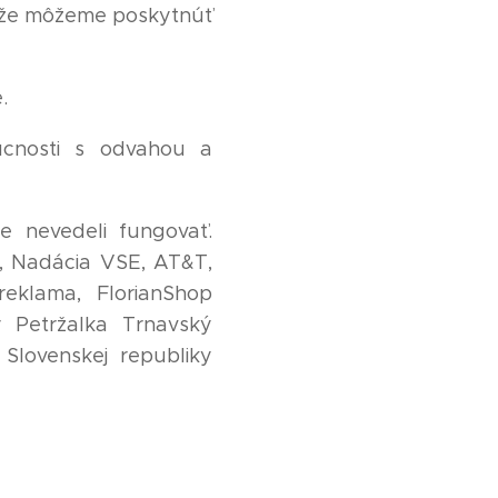
o, že môžeme poskytnúť
e.
úcnosti s odvahou a
 nevedeli fungovať.
E, Nadácia VSE, AT&T,
eklama, FlorianShop
y Petržalka Trnavský
Slovenskej republiky