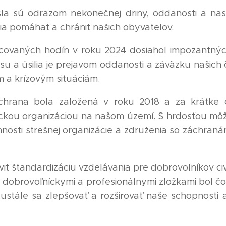
ísla sú odrazom nekonečnej driny, oddanosti a nas
žia pomáhať a chrániť našich obyvateľov.
covaných hodín v roku 2024 dosiahol impozantnýc
su a úsilia je prejavom oddanosti a záväzku našich 
 a krízovým situáciám.
ochrana bola založená v roku 2018 a za krátke 
ckou organizáciou na našom území. S hrdosťou m
innosti strešnej organizácie a združenia so záchra
viť štandardizáciu vzdelávania pre dobrovoľníkov civ
i dobrovoľníckymi a profesionálnymi zložkami bol čo
stále sa zlepšovať a rozširovať naše schopnosti