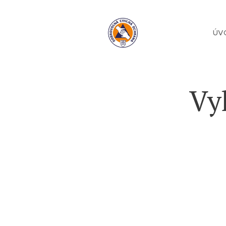
ÚV
Vy