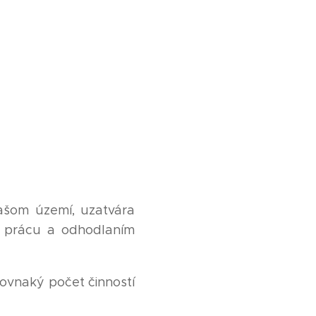
našom území, uzatvára
 prácu a odhodlaním
rovnaký počet činností