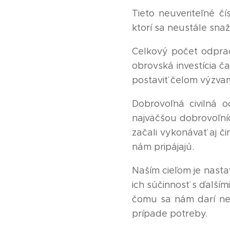
Tieto neuveriteľné č
ktorí sa neustále sna
Celkový počet odpra
obrovská investícia ča
postaviť čelom výzvam
Dobrovoľná civilná 
najväčšou dobrovoľní
začali vykonávať aj č
nám pripájajú.
Naším cieľom je nasta
ich súčinnosť s ďalším
čomu sa nám darí neu
prípade potreby.