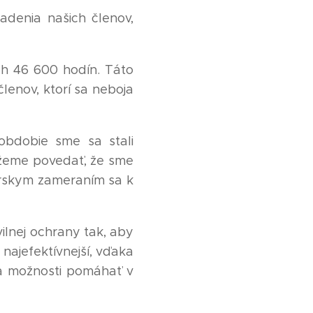
adenia našich členov,
h 46 600 hodín. Táto
členov, ktorí sa neboja
obdobie sme sa stali
ôžeme povedať, že sme
nárskym zameraním sa k
ilnej ochrany tak, aby
 najefektívnejší, vďaka
 a možnosti pomáhať v