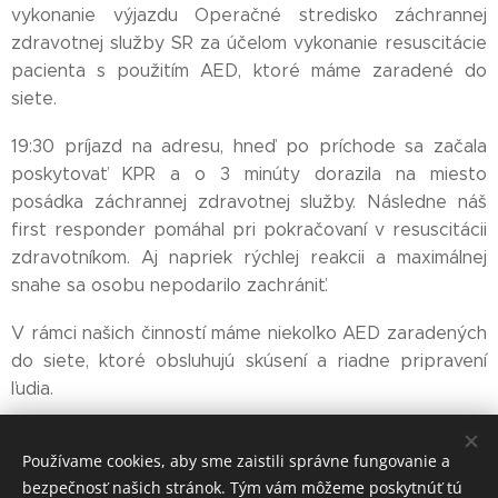
vykonanie výjazdu Operačné stredisko záchrannej
zdravotnej služby SR za účelom vykonanie resuscitácie
pacienta s použitím AED, ktoré máme zaradené do
siete.
19:30 príjazd na adresu, hneď po príchode sa začala
poskytovať KPR a o 3 minúty dorazila na miesto
posádka záchrannej zdravotnej služby. Následne náš
first responder pomáhal pri pokračovaní v resuscitácii
zdravotníkom. Aj napriek rýchlej reakcii a maximálnej
snahe sa osobu nepodarilo zachrániť.
V rámci našich činností máme niekoľko AED zaradených
do siete, ktoré obsluhujú skúsení a riadne pripravení
ľudia.
Používame cookies, aby sme zaistili správne fungovanie a
Share
bezpečnosť našich stránok. Tým vám môžeme poskytnúť tú