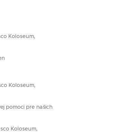
esco Koloseum,
en
esco Koloseum,
vej pomoci pre našich
Tesco Koloseum,