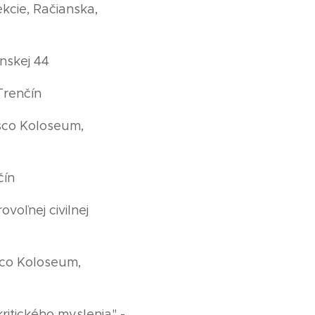
kcie, Račianska,
nskej 44
Trenčín
esco Koloseum,
čín
voľnej civilnej
sco Koloseum,
kritického myslenia" -