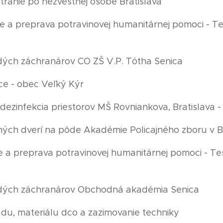
átranie po nezvestnej osobe Bratislava
tie a preprava potravinovej humanitárnej pomoci - 
adých záchranárov CO ZŠ V.P. Tótha Senica
ráce - obec Veľký Kýr
 dezinfekcia priestorov MŠ Rovniankova, Bratislava -
ených dverí na pôde Akadémie Policajného zboru v B
tie a preprava potravinovej humanitárnej pomoci - T
ladých záchranárov Obchodná akadémia Senica
kladu, materiálu dco a zazimovanie techniky