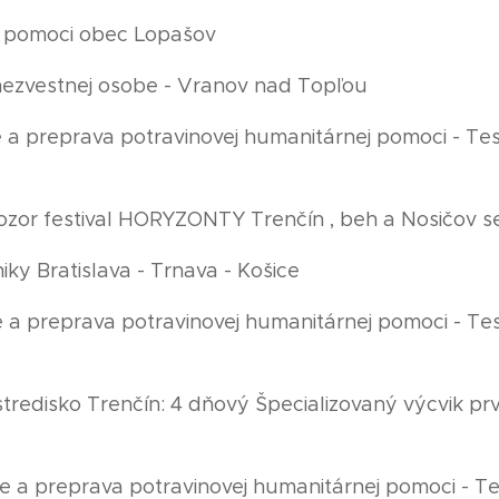
ej pomoci obec Lopašov
o nezvestnej osobe - Vranov nad Topľou
ie a preprava potravinovej humanitárnej pomoci - T
dozor festival HORYZONTY Trenčín , beh a Nosičov s
niky Bratislava - Trnava - Košice
ie a preprava potravinovej humanitárnej pomoci - T
e stredisko Trenčín: 4 dňový Špecializovaný výcvik pr
tie a preprava potravinovej humanitárnej pomoci - 