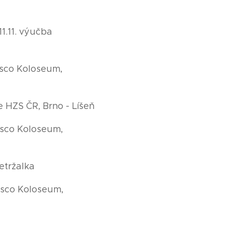
11.11. výučba
esco Koloseum,
e HZS ČR, Brno - Líšeň
Tesco Koloseum,
etržalka
Tesco Koloseum,