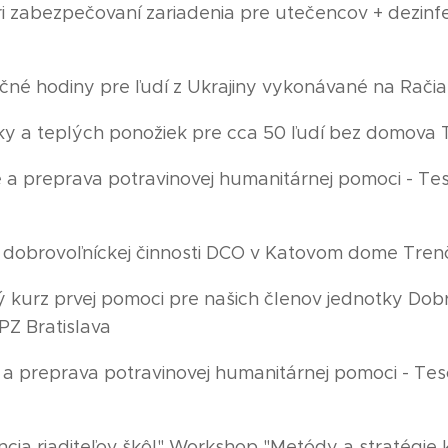
pri zabezpečovaní zariadenia pre utečencov + dezinfe
začné hodiny pre ľudí z Ukrajiny vykonávané na Račia
evky a teplých ponožiek pre cca 50 ľudí bez domova 
ie a preprava potravinovej humanitárnej pomoci - T
o dobrovoľníckej činnosti DCO v Katovom dome Tren
ý kurz prvej pomoci pre našich členov jednotky Dobro
PZ Bratislava
ie a preprava potravinovej humanitárnej pomoci - Te
rencia riaditeľov škôl" Workshop "Metódy a stratégie 