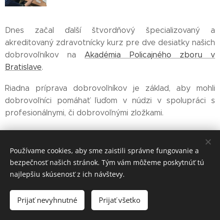
Dnes začal ďalší štvordňový špecializovaný a
akreditovaný zdravotnícky kurz pre dve desiatky našich
dobrovoľníkov na
Akadémia Policajného zboru v
Bratislave
.
Riadna príprava dobrovoľníkov je základ, aby mohli
dobrovoľníci pomáhať ľuďom v núdzi v spolupráci s
profesionálnymi, či dobrovoľnými zložkami.
Share
Používame cookies, aby sme zaistili správne fungovanie a
bezpečnosť našich stránok. Tým vám môžeme poskytnúť tú
najlepšiu skúsenosť z ich návštevy.
Prijať nevyhnutné
Prijať všetko
Cookies